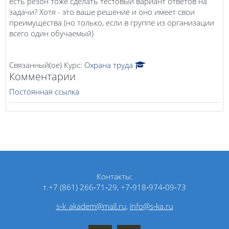
есть резон тоже сделать тестовый вариант ответов на
задачи? Хотя - это ваше решение и оно имеет свои
преимущества (но только, если в группе из организации
всего один обучаемый)
Связанный(ое) Курс:
Охрана труда
Комментарии
Постоянная ссылка
Контакты:
т.+7 (861) 266‑71‑29, +7‑918‑974‑09‑73
s‑k_akadem@mail.ru
,
info@s‑ka.ru