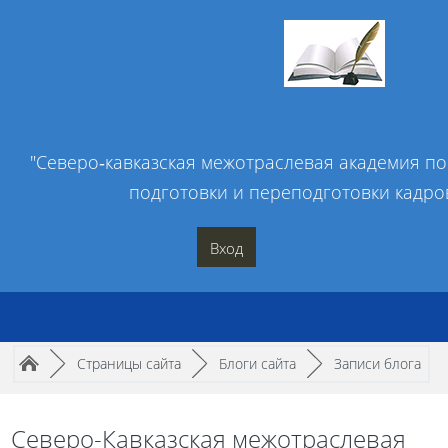
Перейти к основному содержанию
"Северо‑кавказская межотраслевая академия п
подготовки и переподготовки кадро
Вход
Путь к странице
/
/
/
►
Страницы сайта
►
Блоги сайта
►
Записи блога
Северо-Кавказская межотраслевая